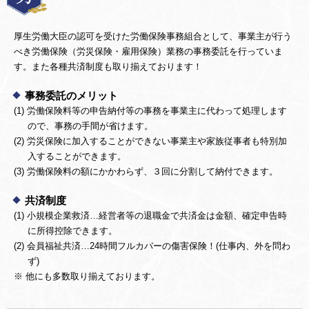
厚生労働大臣の認可を受けた労働保険事務組合として、事業主が行う
べき労働保険（労災保険・雇用保険）業務の事務委託を行っていま
す。また各種共済制度も取り揃えております！
事務委託のメリット
(1)
労働保険料等の申告納付等の事務を事業主に代わって処理します
ので、事務の手間が省けます。
(2)
労災保険に加入することができない事業主や家族従事者も特別加
入することができます。
(3)
労働保険料の額にかかわらず、３回に分割して納付できます。
共済制度
(1)
小規模企業救済…経営者等の退職金で共済金は金額、確定申告時
に所得控除できます。
(2)
会員福祉共済…24時間フルカバーの傷害保険！(仕事内、外を問わ
ず)
※
他にも多数取り揃えております。